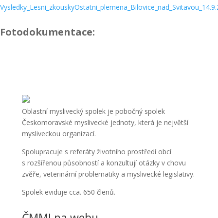
Vysledky_Lesni_zkouskyOstatni_plemena_Bilovice_nad_Svitavou_14.9
Fotodokumentace:
Oblastní myslivecký spolek je pobočný spolek
Českomoravské myslivecké jednoty, která je největší
mysliveckou organizací.
Spolupracuje s referáty životního prostředí obcí
s rozšířenou působností a konzultují otázky v chovu
zvěře, veterinární problematiky a myslivecké legislativy.
Spolek eviduje cca. 650 členů.
ČMMJ na webu