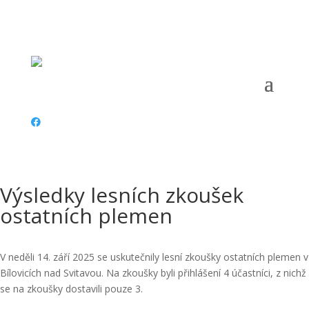
Telefon:
+420 734 487 797 |
Email:
vyskov@cmmj.cz
|
Adresa:
Dům odb. sl. Komenského 9, Vyškov 682 01 |
ČÚ:
153472236/0300 |
IČ:
67777911 |
Datová schránka:
Výsledky lesních zkoušek
ostatních plemen
V neděli 14. září 2025 se uskutečnily lesní zkoušky ostatních plemen v
Bílovicích nad Svitavou. Na zkoušky byli přihlášení 4 účastníci, z nichž
se na zkoušky dostavili pouze 3.