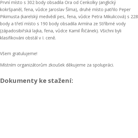
První místo s 302 body obsadila Ora od Cenkolky (anglický
kokršpaněl, fena, vůdce Jaroslav Šíma), druhé místo patřilo Peper
Pikimusta (karelský medvědí pes, fena, vůdce Petra Mikulicová) s 228
body a třetí místo s 190 body obsadila Armína ze Stříbrné vody
(západosibiřská lajka, fena, vůdce Kamil Řičánek). Všichni byli
klasifikováni obstál v I. ceně.
Všem gratulujeme!
Místním organizátorům zkoušek děkujeme za spolupráci.
Dokumenty ke stažení: