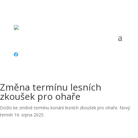
Telefon:
+420 734 487 797 |
Email:
vyskov@cmmj.cz
|
Adresa:
Dům odb. sl. Komenského 9, Vyškov 682 01 |
ČÚ:
153472236/0300 |
IČ:
67777911 |
Datová schránka:
Změna termínu lesních
zkoušek pro ohaře
Došlo ke změně termínu konání lesních zkoušek pro ohaře. Nový
termín 16. srpna 2025.